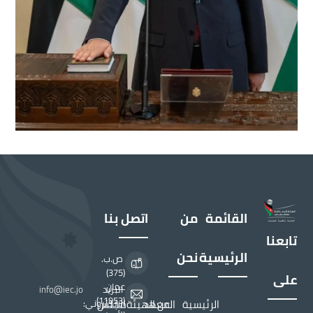
القائمة
من
اتصل بنا
تابعنا
الرئيسية
نحن
ص.ب.
(375)
على
عمان
البريد
info@iec.jo
(11953)
الرئيسية
المعهد
عن الهيئة
مجلس
الالكتروني: