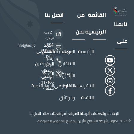
القائمة
من
اتصل بنا
تابعنا
الرئيسية
نحن
ص.ب.
(375)
على
عمان
البريد
info@iec.jo
(11953)
الرئيسية
المعهد
عن الهيئة
مجلس
الالكتروني:
الأردن
رقم
الانتخابي
المفوضين
مركز
الاتصال
سهولة
الهيكل
الخطة
الاردني
الوطني:
الوصول
117100 ,
التشريعات
التقارير
التنظيمي
الاستراتيجية
مجاناً
النافذة
والوثائق
الإعلانات والعطاءات
خريطة الموقع
مواقع ذات صلة
اتصل بنا
Top Header menu
© 2025 تطوير
شركة الشعاع الأزرق
. جميع الحقوق محفوظة