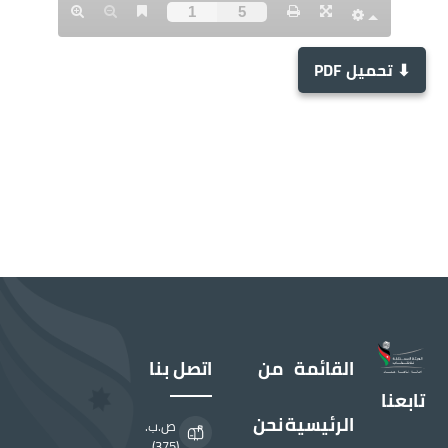
⬇ تحميل PDF
القائمة
من
اتصل بنا
تابعنا
الرئيسية
نحن
ص.ب.
(375)