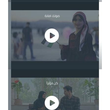
صوتك امانة
كن مؤثراً