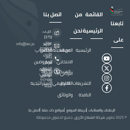
القائمة
من
اتصل بنا
تابعنا
الرئيسية
نحن
ص.ب.
(375)
على
عمان
البريد
info@iec.jo
(11953)
الرئيسية
المعهد
عن الهيئة
مجلس
الالكتروني:
الأردن
رقم
الانتخابي
المفوضين
مركز
الاتصال
سهولة
الهيكل
الخطة
الاردني
الوطني:
الوصول
117100 ,
التشريعات
التقارير
التنظيمي
الاستراتيجية
مجاناً
النافذة
والوثائق
الإعلانات والعطاءات
خريطة الموقع
مواقع ذات صلة
اتصل بنا
Top Header menu
© 2025 تطوير
شركة الشعاع الأزرق
. جميع الحقوق محفوظة