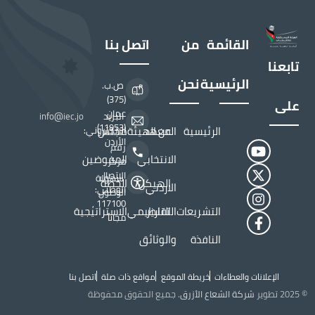
القائمة
من
اتصل بنا
تابعنا
الرئيسية
نحن
ص.ب.
(375)
على
عمان
البريد
info@iec.jo
(11953)
الرئيسية
المعهد
عن الهيئة
مجلس
الالكتروني:
الأردن
رقم
الانتخابي
المفوضين
مركز
الاتصال
سهولة
الهيكل
الخطة
الاردني
الوطني:
الوصول
117100 ,
التشريعات
التقارير
التنظيمي
الاستراتيجية
مجاناً
النافذة
والوثائق
الإعلانات والعطاءات
خريطة الموقع
مواقع ذات صلة
اتصل بنا
Top Header menu
© 2025 تطوير
شركة الشعاع الأزرق
. جميع الحقوق محفوظة