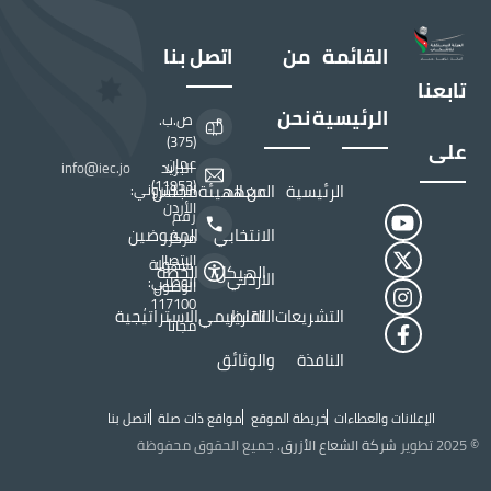
القائمة
من
اتصل بنا
تابعنا
الرئيسية
نحن
ص.ب.
(375)
على
عمان
البريد
info@iec.jo
(11953)
الرئيسية
المعهد
عن الهيئة
مجلس
الالكتروني:
الأردن
رقم
الانتخابي
المفوضين
مركز
الاتصال
سهولة
الهيكل
الخطة
الاردني
الوطني:
الوصول
117100 ,
التشريعات
التقارير
التنظيمي
الاستراتيجية
مجاناً
النافذة
والوثائق
الإعلانات والعطاءات
خريطة الموقع
مواقع ذات صلة
اتصل بنا
Top Header menu
© 2025 تطوير
شركة الشعاع الأزرق
. جميع الحقوق محفوظة