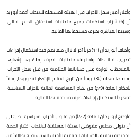
وأعلن أمين سجل الأحزاب في الهيئة المستقلة للانتخاب أحمد أبو زيد
أن (6) أحزاب استكملت جميع متطلبات استحقاق الدعم المالي،
وسيتم المباشرة بصرف مستحقاتها المالية.
وأضاف أبو زيد أن (11) حزباً آخر لا تزال ملفاتهم قيد استكمال إجراءات
تصويب الملاحظات واستيفاء متطلبات الصرف، وذلك بعد إشعارها
بالملاحظات الواردة على حساباتها الختامية من قبل سجل الأحزاب،
ومنحها مهلة (30) يوماً من تاريخ استلام الإشعار لتصويبها، وفقاً
لأحكام المادة (9/ج) من نظام المساهمة المالية للأحزاب السياسية،
تمهيداً لاستكمال إجراءات صرف مستحقاتها المالية.
وأوضح أبو زيد أن المادة (22/أ) من قانون الأحزاب السياسية نص على
أن يتولى مجلس مفوضي الهيئة المستقلة للانتخاب اختيار الجهة
المختصة بتدقيق الحسابات الختامية للأحزاب السياسية، وانطلاقاً من