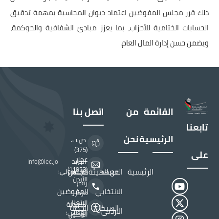
ذلك قرر مجلس المفوضين اعتماد ديوان المحاسبة بمهمة تدقيق
الحسابات الختامية للأحزاب، بما يعزز مبادئ الشفافية والحوكمة،
ويضمن حسن إدارة المال العام.
“المستقلة للانتخاب” تبدأ صرف المستحقات المالية
للأحزاب السياسية
القائمة
من
اتصل بنا
تابعنا
الرئيسية
نحن
ص.ب.
(375)
على
عمان
البريد
info@iec.jo
(11953)
الرئيسية
المعهد
عن الهيئة
مجلس
الالكتروني:
الأردن
رقم
الانتخابي
المفوضين
مركز
الاتصال
سهولة
الهيكل
الخطة
الاردني
الوطني:
الوصول